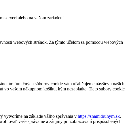
m serveri alebo na vašom zariadení.
vštevnosti webových stránok. Za týmto účelom sa pomocou webových
miestnením funkčných súborov cookie vám uľahčujeme návštevu našich
nú vo vašom nákupnom košíku, kým nezaplatíte. Tieto súbory cookie
rý vytvoríme na základe vášho správania v
https://snamidruhym.sk
.
profilovať vaše správanie a záujmy pri zobrazovaní prispôsobených