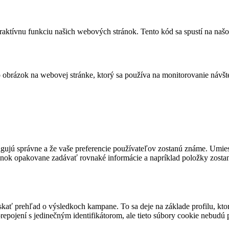
eraktívnu funkciu našich webových stránok. Tento kód sa spustí na našo
bo obrázok na webovej stránke, ktorý sa používa na monitorovanie ná
fungujú správne a že vaše preferencie používateľov zostanú známe. U
ánok opakovane zadávať rovnaké informácie a napríklad položky zosta
ať prehľad o výsledkoch kampane. To sa deje na základe profilu, kto
pojení s jedinečným identifikátorom, ale tieto súbory cookie nebudú 