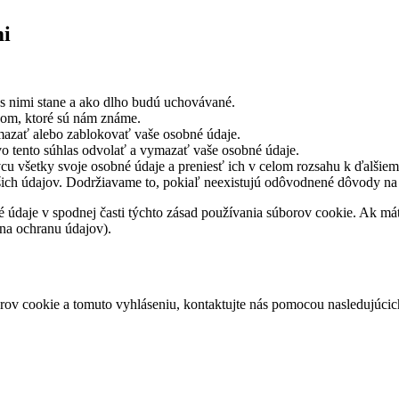
mi
 s nimi stane a ako dlho budú uchovávané.
jom, ktoré sú nám známe.
mazať alebo zablokovať vaše osobné údaje.
vo tento súhlas odvolať a vymazať vaše osobné údaje.
cu všetky svoje osobné údaje a preniesť ich v celom rozsahu k ďalšie
šich údajov. Dodržiavame to, pokiaľ neexistujú odôvodnené dôvody na
tné údaje v spodnej časti týchto zásad používania súborov cookie. Ak m
 na ochranu údajov).
ov cookie a tomuto vyhláseniu, kontaktujte nás pomocou nasledujúcic