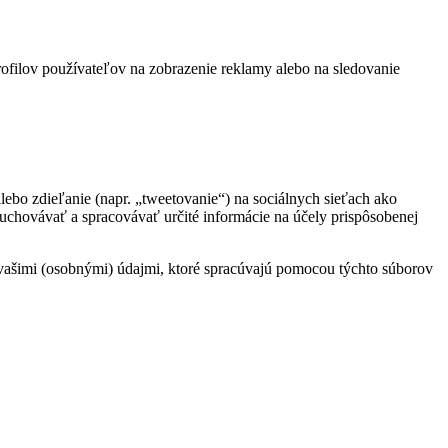
rofilov používateľov na zobrazenie reklamy alebo na sledovanie
ebo zdieľanie (napr. „tweetovanie“) na sociálnych sieťach ako
chovávať a spracovávať určité informácie na účely prispôsobenej
a s vašimi (osobnými) údajmi, ktoré spracúvajú pomocou týchto súborov