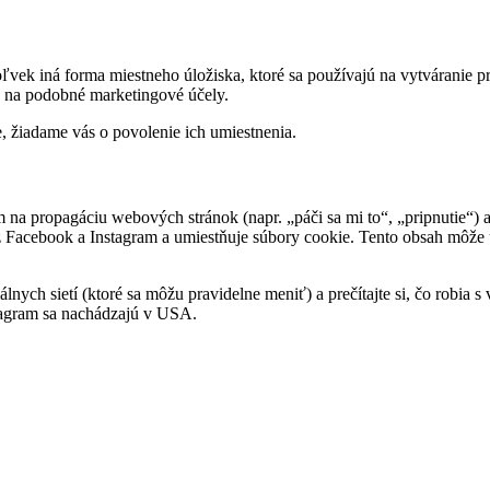
vek iná forma miestneho úložiska, ktoré sa používajú na vytváranie p
 na podobné marketingové účely.
, žiadame vás o povolenie ich umiestnenia.
a propagáciu webových stránok (napr. „páči sa mi to“, „pripnutie“) al
Facebook a Instagram a umiestňuje súbory cookie. Tento obsah môže u
álnych sietí (ktoré sa môžu pravidelne meniť) a prečítajte si, čo robi
tagram sa nachádzajú v USA.