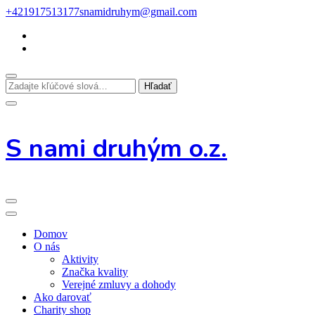
Preskoč
+421917513177
snamidruhym@gmail.com
na
obsah
Hľadáte
niečo?
S nami druhým o.z.
Domov
O nás
Aktivity
Značka kvality
Verejné zmluvy a dohody
Ako darovať
Charity shop