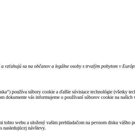
é a vzťahujú sa na občanov a legálne osoby s trvalým pobytom v Euró
nka“) používa súbory cookie a ďalšie súvisiace technológie (všetky te
edenom dokumente vás informujeme o používaní súborov cookie na našich
ami tohto webu a uložený vašim prehliadačom na pevnom disku vášho po
as nasledujúcej návštevy.