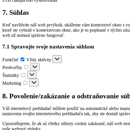
Účel čakajúceho vyšetrovania
Consent
7. Súhlas
to
service
Keď navštívite náš web prvýkrát, ukážeme vám kontextové okno s vys
rôzne
ktoré ste vybrali v kontextovom okne, ako je to popísané v týchto z
web už nemusí správne fungovať.
7.1 Spravujte svoje nastavenia súhlasu
Funkčné
Funkčné
Vždy aktívny
Predvoľby
Predvoľby
Štatistiky
Štatistiky
Marketing
Marketing
8. Povolenie/zakázanie a odstraňovanie sú
Váš internetový prehliadač môžete použiť na automatické alebo manu
nastavenia svojho internetového prehliadača tak, aby ste dostali spr
Upozorňujeme, že ak sú všetky súbory cookie zakázané, náš web nem
naše webové stránky.