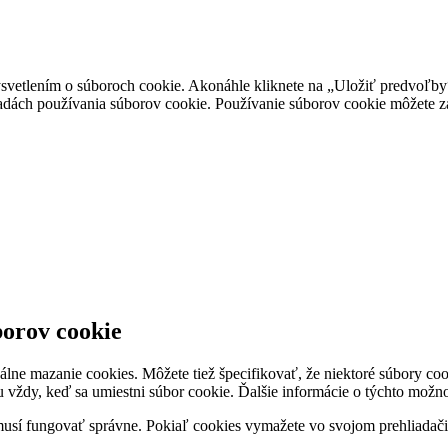
vetlením o súboroch cookie. Akonáhle kliknete na „Uložiť predvoľby“,
ásadách používania súborov cookie. Používanie súborov cookie môžete z
borov cookie
álne mazanie cookies. Môžete tiež špecifikovať, že niektoré súbory c
ávu vždy, keď sa umiestni súbor cookie. Ďalšie informácie o týchto mož
usí fungovať správne. Pokiaľ cookies vymažete vo svojom prehliadači