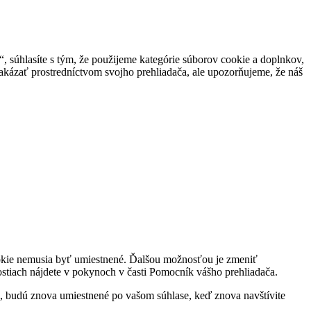
 súhlasíte s tým, že použijeme kategórie súborov cookie a doplnkov,
akázať prostredníctvom svojho prehliadača, ale upozorňujeme, že náš
ookie nemusia byť umiestnené. Ďalšou možnosťou je zmeniť
nostiach nájdete v pokynoch v časti Pomocník vášho prehliadača.
, budú znova umiestnené po vašom súhlase, keď znova navštívite