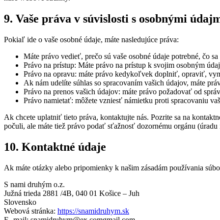
9. Vaše práva v súvislosti s osobnými údaj
Pokiaľ ide o vaše osobné údaje, máte nasledujúce práva:
Máte právo vedieť, prečo sú vaše osobné údaje potrebné, čo sa
Právo na prístup: Máte právo na prístup k svojim osobným úda
Právo na opravu: máte právo kedykoľvek doplniť, opraviť, vy
Ak nám udelíte súhlas so spracovaním vašich údajov, máte prá
Právo na prenos vašich údajov: máte právo požadovať od správ
Právo namietať: môžete vzniesť námietku proti spracovaniu va
Ak chcete uplatniť tieto práva, kontaktujte nás. Pozrite sa na kontak
počuli, ale máte tiež právo podať sťažnosť dozornému orgánu (úradu
10. Kontaktné údaje
Ak máte otázky alebo pripomienky k našim zásadám používania súbor
S nami druhým o.z.
Južná trieda 2881 /4B, 040 01 Košice – Juh
Slovensko
Webová stránka:
https://snamidruhym.sk
E -mail:
snamidruhym@
ex.com
gmail.com