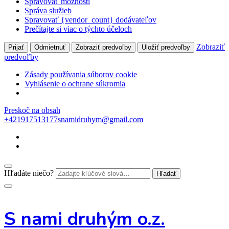
Spravovať možnosti
Správa služieb
Spravovať {vendor_count} dodávateľov
Prečítajte si viac o týchto účeloch
Zobraziť
Prijať
Odmietnuť
Zobraziť predvoľby
Uložiť predvoľby
predvoľby
Zásady používania súborov cookie
Vyhlásenie o ochrane súkromia
Preskoč na obsah
+421917513177
snamidruhym@gmail.com
Hľadáte niečo?
S nami druhým o.z.