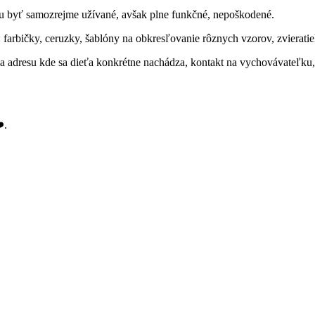
žu byť samozrejme užívané, avšak plne funkčné, nepoškodené.
farbičky, ceruzky, šablóny na obkresľovanie rôznych vzorov, zvieratiek
 a adresu kde sa dieťa konkrétne nachádza, kontakt na vychovávateľk
.