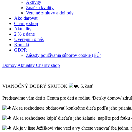
Aktivity
Značka kvality
Verejné zmluvy a dohody
Ako darovať
Charity shop
Aktuality
2 % z dane
Uverejnili o nás
Kontakt
GDPR
Zásady používania súborov cookie (EÚ)
Domov
Aktuality
Charity shop
VIANOČNÝ DOBRÝ SKUTOK
. 5. časť
Predstavíme vám deti z Centra pre deti a rodinu /Detský domov/ z
Ak sa rozhodnete obdarovať konkrétne dieťa podľa jeho priania, 
Ak sa rozhodnete kúpiť dieťaťu jeho želanie, napíšte pod fotk
Ak je v liste Ježiškovi viac vecí a vy chcete venovať iba jednu