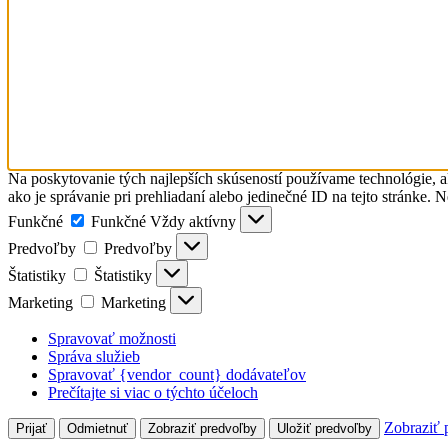
Na poskytovanie tých najlepších skúseností používame technológie, a
ako je správanie pri prehliadaní alebo jedinečné ID na tejto stránke. 
Funkčné
Funkčné
Vždy aktívny
Predvoľby
Predvoľby
Štatistiky
Štatistiky
Marketing
Marketing
Spravovať možnosti
Správa služieb
Spravovať {vendor_count} dodávateľov
Prečítajte si viac o týchto účeloch
Zobraziť 
Prijať
Odmietnuť
Zobraziť predvoľby
Uložiť predvoľby