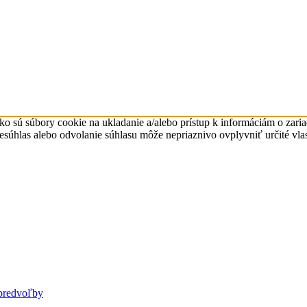
ko sú súbory cookie na ukladanie a/alebo prístup k informáciám o zari
Nesúhlas alebo odvolanie súhlasu môže nepriaznivo ovplyvniť určité vlas
predvoľby