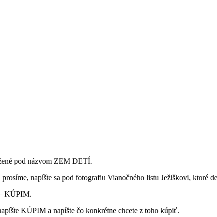
družené pod názvom ZEM DETÍ.
prosíme, napíšte sa pod fotografiu Vianočného listu Ježiškovi, ktoré 
u – KÚPIM.
, napíšte KÚPIM a
napíšte čo konkrétne chcete z toho kúpiť.