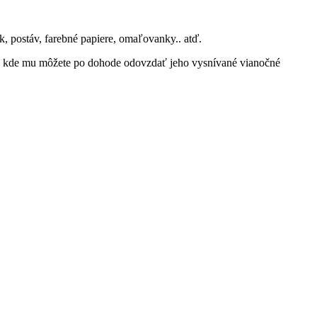
, postáv, farebné papiere, omaľovanky.. atď.
u, kde mu môžete po dohode odovzdať jeho vysnívané vianočné