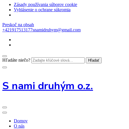
Zásady používania súborov cookie
Vyhlásenie o ochrane súkromia
Preskoč na obsah
+421917513177
snamidruhym@gmail.com
Hľadáte niečo?
S nami druhým o.z.
Domov
O nás