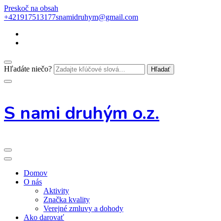
Preskoč na obsah
+421917513177
snamidruhym@gmail.com
Hľadáte niečo?
S nami druhým o.z.
Domov
O nás
Aktivity
Značka kvality
Verejné zmluvy a dohody
Ako darovať