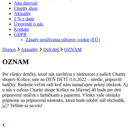
Ako darovať
Charity shop
Aktuality
2 % z dane
Uverejnili o nás
Kontakt
GDPR
Zásady používania súborov cookie (EÚ)
Domov
Aktuality
Deň detí
OZNAM
OZNAM
Pre všetky detičky, ktoré nás navštívia v niektorom z našich Charity
shopov Košice, sme na DEŇ DETÍ /1.6.2022 – streda/, pripravili
balíčky. Budeme veľmi radi keď nám namaľujete pekný obrázok. Aj
u nás v našom Charity shope Košice na Hlavnej 40 bude pre deti
pripravený stolček s farbičkami a papiermi. Všetky vaše obrázky
pripneme na pripravenú nástenku, ktorá bude zdobiť náš obchodík.
Tešíme sa na vás!
Navigácia