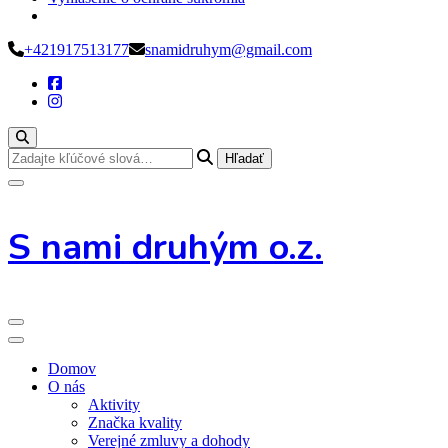
Preskoč
+421917513177
snamidruhym@gmail.com
na
obsah
Hľadáte
niečo?
S nami druhým o.z.
Domov
O nás
Aktivity
Značka kvality
Verejné zmluvy a dohody