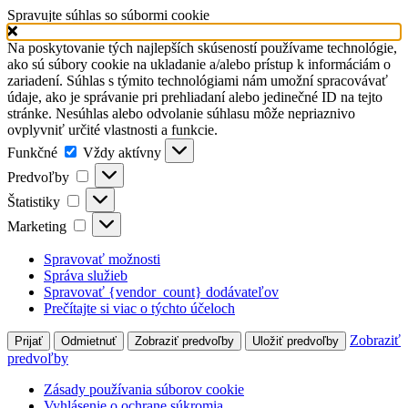
Spravujte súhlas so súbormi cookie
Na poskytovanie tých najlepších skúseností používame technológie,
ako sú súbory cookie na ukladanie a/alebo prístup k informáciám o
zariadení. Súhlas s týmito technológiami nám umožní spracovávať
údaje, ako je správanie pri prehliadaní alebo jedinečné ID na tejto
stránke. Nesúhlas alebo odvolanie súhlasu môže nepriaznivo
ovplyvniť určité vlastnosti a funkcie.
Funkčné
Funkčné
Vždy aktívny
Predvoľby
Predvoľby
Štatistiky
Štatistiky
Marketing
Marketing
Spravovať možnosti
Správa služieb
Spravovať {vendor_count} dodávateľov
Prečítajte si viac o týchto účeloch
Zobraziť
Prijať
Odmietnuť
Zobraziť predvoľby
Uložiť predvoľby
predvoľby
Zásady používania súborov cookie
Vyhlásenie o ochrane súkromia