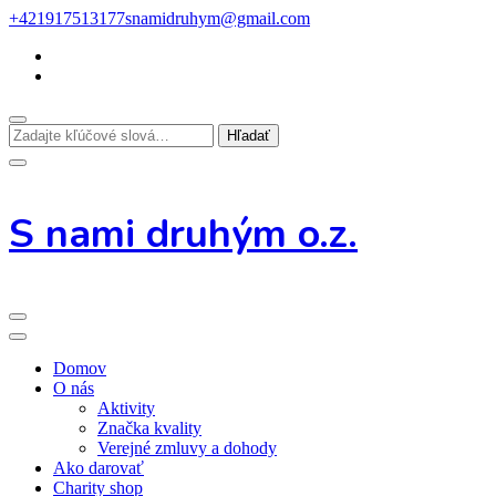
Preskoč
+421917513177
snamidruhym@gmail.com
na
obsah
Hľadáte
niečo?
S nami druhým o.z.
Domov
O nás
Aktivity
Značka kvality
Verejné zmluvy a dohody
Ako darovať
Charity shop