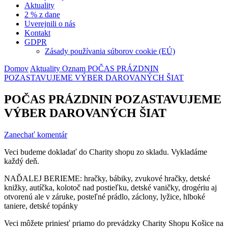
Aktuality
2 % z dane
Uverejnili o nás
Kontakt
GDPR
Zásady používania súborov cookie (EÚ)
Domov
Aktuality
Oznam
POČAS PRÁZDNIN
POZASTAVUJEME VÝBER DAROVANÝCH ŠIAT
POČAS PRÁZDNIN POZASTAVUJEME
VÝBER DAROVANÝCH ŠIAT
k
Zanechať komentár
článku
Veci budeme dokladať do Charity shopu zo skladu. Vykladáme
POČAS
každý deň.
PRÁZDNIN
POZASTAVUJEME
NAĎALEJ BERIEME: hračky, bábiky, zvukové hračky, detské
VÝBER
knižky, autíčka, kolotoč nad postieľku, detské vaničky, drogériu aj
DAROVANÝCH
otvorenú ale v záruke, posteľné prádlo, záclony, lyžice, hlboké
ŠIAT
taniere, detské topánky
Veci môžete priniesť priamo do prevádzky Charity Shopu Košice na