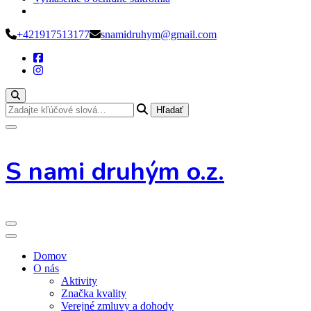
Preskoč
+421917513177
snamidruhym@gmail.com
na
obsah
Hľadáte
niečo?
S nami druhým o.z.
Domov
O nás
Aktivity
Značka kvality
Verejné zmluvy a dohody