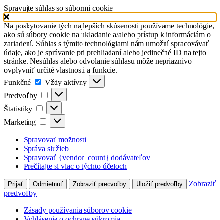
Spravujte súhlas so súbormi cookie
Na poskytovanie tých najlepších skúseností používame technológie,
ako sú súbory cookie na ukladanie a/alebo prístup k informáciám o
zariadení. Súhlas s týmito technológiami nám umožní spracovávať
údaje, ako je správanie pri prehliadaní alebo jedinečné ID na tejto
stránke. Nesúhlas alebo odvolanie súhlasu môže nepriaznivo
ovplyvniť určité vlastnosti a funkcie.
Funkčné
Funkčné
Vždy aktívny
Predvoľby
Predvoľby
Štatistiky
Štatistiky
Marketing
Marketing
Spravovať možnosti
Správa služieb
Spravovať {vendor_count} dodávateľov
Prečítajte si viac o týchto účeloch
Zobraziť
Prijať
Odmietnuť
Zobraziť predvoľby
Uložiť predvoľby
predvoľby
Zásady používania súborov cookie
Vyhlásenie o ochrane súkromia