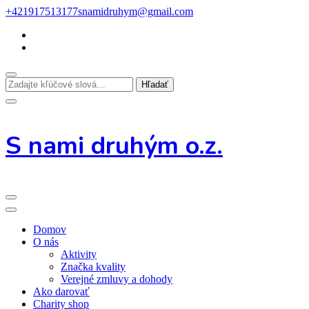
Preskoč
+421917513177
snamidruhym@gmail.com
na
obsah
Hľadáte
niečo?
S nami druhým o.z.
Domov
O nás
Aktivity
Značka kvality
Verejné zmluvy a dohody
Ako darovať
Charity shop