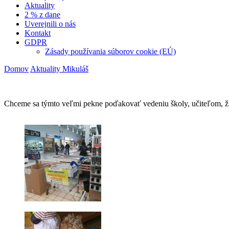
Aktuality
2 % z dane
Uverejnili o nás
Kontakt
GDPR
Zásady používania súborov cookie (EÚ)
Domov
Aktuality
Mikuláš
Chceme sa týmto veľmi pekne poďakovať vedeniu školy, učiteľom, žiak
Navigácia
v
článku