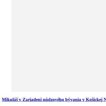
Mikuláš v Zariadení núdzového bývania v Košickej 