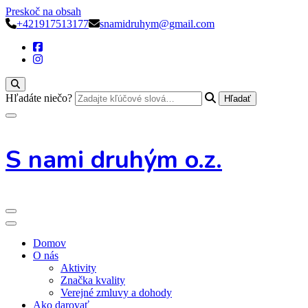
Preskoč na obsah
+421917513177
snamidruhym@gmail.com
Hľadáte niečo?
S nami druhým o.z.
Domov
O nás
Aktivity
Značka kvality
Verejné zmluvy a dohody
Ako darovať