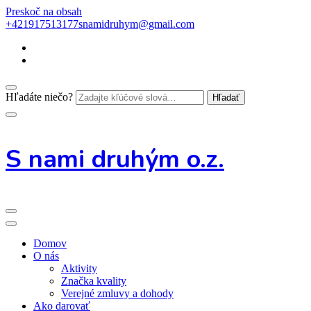
Preskoč na obsah
+421917513177
snamidruhym@gmail.com
Hľadáte niečo?
S nami druhým o.z.
Domov
O nás
Aktivity
Značka kvality
Verejné zmluvy a dohody
Ako darovať