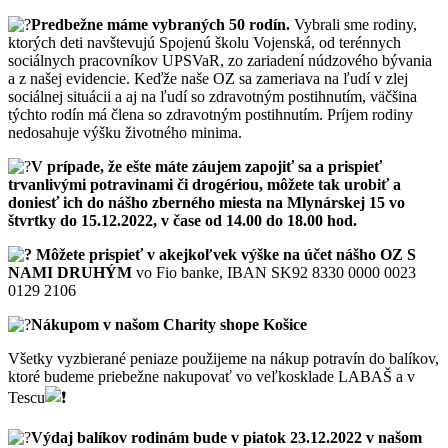
Predbežne máme vybraných 50 rodín.
Vybrali sme rodiny,
ktorých deti navštevujú Spojenú školu Vojenská, od terénnych
sociálnych pracovníkov UPSVaR, zo zariadení núdzového bývania
a z našej evidencie. Keďže naše OZ sa zameriava na ľudí v zlej
sociálnej situácii a aj na ľudí so zdravotným postihnutím, väčšina
týchto rodín má člena so zdravotným postihnutím. Príjem rodiny
nedosahuje výšku životného minima.
V prípade, že ešte máte záujem zapojiť sa a prispieť
trvanlivými potravinami či drogériou, môžete tak urobiť a
doniesť ich do nášho zberného miesta na Mlynárskej 15 vo
štvrtky do 15.12.2022, v čase od 14.00 do 18.00 hod.
Môžete prispieť v akejkoľvek výške na účet nášho OZ S
NAMI DRUHÝM
vo Fio banke, IBAN SK92 8330 0000 0023
0129 2106
Nákupom v našom Charity shope Košice
Všetky vyzbierané peniaze použijeme na nákup potravín do balíkov,
ktoré budeme priebežne nakupovať vo veľkosklade LABAŠ a v
Tescu
Výdaj balíkov rodinám bude v piatok 23.12.2022 v našom