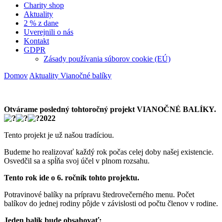
Charity shop
Aktuality
2 % z dane
Uverejnili o nás
Kontakt
GDPR
Zásady používania súborov cookie (EÚ)
Domov
Aktuality
Vianočné balíky
Otvárame posledný tohtoročný projekt VIANOČNÉ BALÍKY.
2022
Tento projekt je už našou tradíciou.
Budeme ho realizovať každý rok počas celej doby našej existencie.
Osvedčil sa a spĺňa svoj účel v plnom rozsahu.
Tento rok ide o 6. ročník tohto projektu.
Potravinové balíky na prípravu štedrovečerného menu. Počet
balíkov do jednej rodiny pôjde v závislosti od počtu členov v rodine.
Jeden balík bude obsahovať: