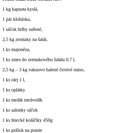
1 kg kapusta kyslá,
1 pár klobáska,
1 sáčok hríby sušené,
2,5 kg zemiaky na šalát,
1 ks majonéza,
1 ks zmes do zemiakového šalátu 0,7 l,
2,5 kg – 3 kg vakuovo balené čerstvé mäso,
1 ks olej 1 l,
1 ks oplátky
1 ks medik medvedík
1 ks salonky sáčok
1 ks linecké koláčiky 450g
1 ks prášok na pranie