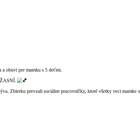
a a obuvi pre mamku s 5 deťmi.
e ÚŽASNÍ.
va. Zbierku prevzali sociálne pracovníčky, ktoré všetky veci mamke 