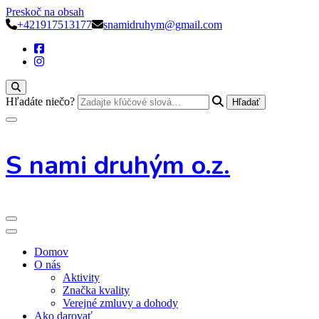
Preskoč na obsah
+421917513177
snamidruhym@gmail.com
Hľadáte niečo?
S nami druhým o.z.
Domov
O nás
Aktivity
Značka kvality
Verejné zmluvy a dohody
Ako darovať