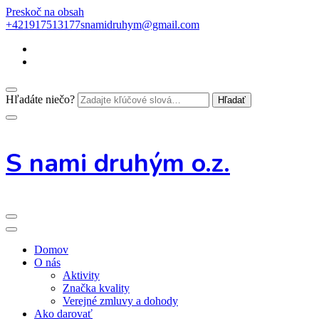
Preskoč na obsah
+421917513177
snamidruhym@gmail.com
Hľadáte niečo?
S nami druhým o.z.
Domov
O nás
Aktivity
Značka kvality
Verejné zmluvy a dohody
Ako darovať