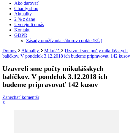
Ako darovať
Charity shop
Aktuality
2 % z dane
Uverejnili o nás
Kontakt
GDPR
Zásady používania súborov cookie (EÚ)
Domov
Aktuality
Mikuláš
Uzavreli sme počty mikulášskych
balíčkov. V pondelok 3.12.2018 ich budeme pripravovať 142 kusov
Uzavreli sme počty mikulášskych
balíčkov. V pondelok 3.12.2018 ich
budeme pripravovať 142 kusov
k
Zanechať komentár
Navigácia
článku
Uzavreli
v
sme
článku
počty
mikulášskych
balíčkov.