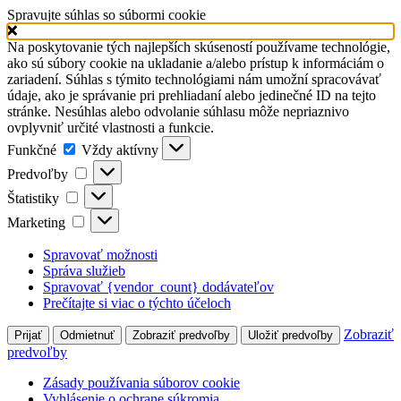
Spravujte súhlas so súbormi cookie
Na poskytovanie tých najlepších skúseností používame technológie,
ako sú súbory cookie na ukladanie a/alebo prístup k informáciám o
zariadení. Súhlas s týmito technológiami nám umožní spracovávať
údaje, ako je správanie pri prehliadaní alebo jedinečné ID na tejto
stránke. Nesúhlas alebo odvolanie súhlasu môže nepriaznivo
ovplyvniť určité vlastnosti a funkcie.
Funkčné
Funkčné
Vždy aktívny
Predvoľby
Predvoľby
Štatistiky
Štatistiky
Marketing
Marketing
Spravovať možnosti
Správa služieb
Spravovať {vendor_count} dodávateľov
Prečítajte si viac o týchto účeloch
Zobraziť
Prijať
Odmietnuť
Zobraziť predvoľby
Uložiť predvoľby
predvoľby
Zásady používania súborov cookie
Vyhlásenie o ochrane súkromia