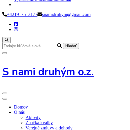
Preskoč
+421917513177
snamidruhym@gmail.com
na
obsah
Hľadáte
niečo?
S nami druhým o.z.
Domov
O nás
Aktivity
Značka kvality
Verejné zmluvy a dohody