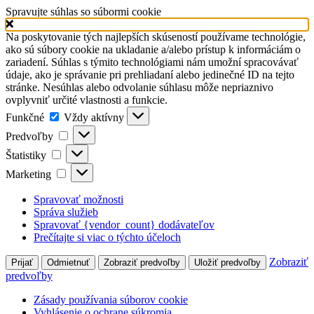
Spravujte súhlas so súbormi cookie
Na poskytovanie tých najlepších skúseností používame technológie,
ako sú súbory cookie na ukladanie a/alebo prístup k informáciám o
zariadení. Súhlas s týmito technológiami nám umožní spracovávať
údaje, ako je správanie pri prehliadaní alebo jedinečné ID na tejto
stránke. Nesúhlas alebo odvolanie súhlasu môže nepriaznivo
ovplyvniť určité vlastnosti a funkcie.
Funkčné
Funkčné
Vždy aktívny
Predvoľby
Predvoľby
Štatistiky
Štatistiky
Marketing
Marketing
Spravovať možnosti
Správa služieb
Spravovať {vendor_count} dodávateľov
Prečítajte si viac o týchto účeloch
Zobraziť
Prijať
Odmietnuť
Zobraziť predvoľby
Uložiť predvoľby
predvoľby
Zásady používania súborov cookie
Vyhlásenie o ochrane súkromia