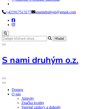
Preskoč
+421917513177
snamidruhym@gmail.com
na
obsah
Hľadáte
niečo?
S nami druhým o.z.
Domov
O nás
Aktivity
Značka kvality
Verejné zmluvy a dohody