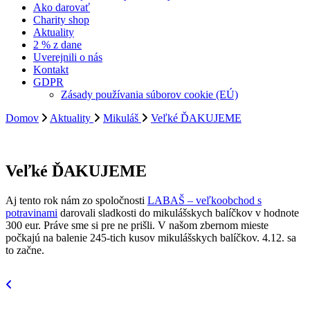
Ako darovať
Charity shop
Aktuality
2 % z dane
Uverejnili o nás
Kontakt
GDPR
Zásady používania súborov cookie (EÚ)
Domov
Aktuality
Mikuláš
Veľké ĎAKUJEME
Veľké ĎAKUJEME
Aj tento rok nám zo spoločnosti
LABAŠ – veľkoobchod s
potravinami
darovali sladkosti do mikulášskych balíčkov v hodnote
300 eur. Práve sme si pre ne prišli. V našom zbernom mieste
počkajú na balenie 245-tich kusov mikulášskych balíčkov. 4.12. sa
to začne.
Navigácia
v