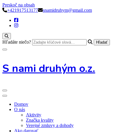
Preskoč na obsah
+421917513177
snamidruhym@gmail.com
Hľadáte niečo?
S nami druhým o.z.
Domov
O nás
Aktivity
Značka kvality
Verejné zmluvy a dohody
Ako darovať