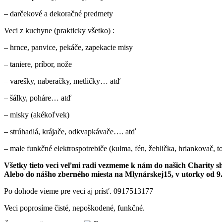
– darčekové a dekoračné predmety
Veci z kuchyne (prakticky všetko) :
– hrnce, panvice, pekáče, zapekacie misy
– taniere, príbor, nože
– varešky, naberačky, metličky… atď
– šálky, poháre… atď
– misky (akékoľvek)
– strúhadlá, krájače, odkvapkávače…. atď
– male funkčné elektrospotrebiče (kulma, fén, žehlička, hriankovač, 
Všetky tieto veci veľmi radi vezmeme k nám do našich Charity sh
Alebo do nášho zberného miesta na Mlynárskej15, v utorky od 9.3
Po dohode vieme pre veci aj prísť. 0917513177
Veci poprosíme čisté, nepoškodené, funkčné.