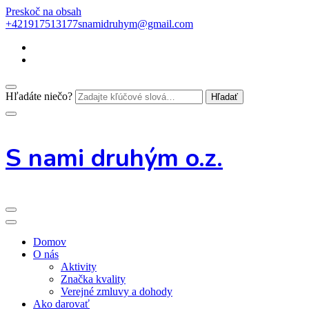
Preskoč na obsah
+421917513177
snamidruhym@gmail.com
Hľadáte niečo?
S nami druhým o.z.
Domov
O nás
Aktivity
Značka kvality
Verejné zmluvy a dohody
Ako darovať