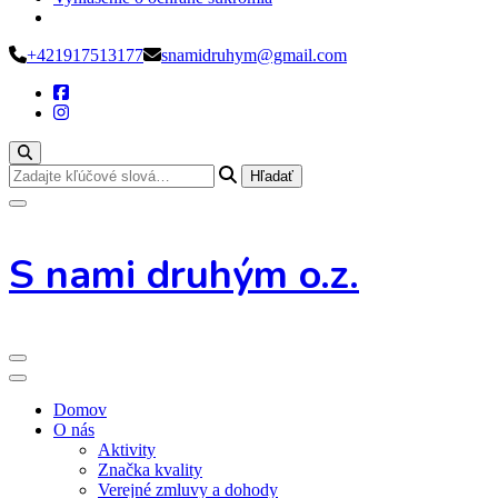
Preskoč
+421917513177
snamidruhym@gmail.com
na
obsah
Hľadáte
niečo?
S nami druhým o.z.
Domov
O nás
Aktivity
Značka kvality
Verejné zmluvy a dohody