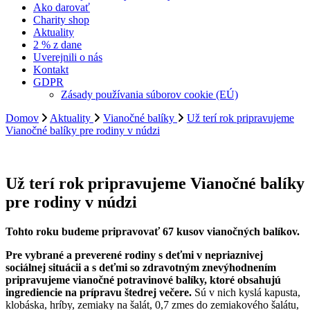
Ako darovať
Charity shop
Aktuality
2 % z dane
Uverejnili o nás
Kontakt
GDPR
Zásady používania súborov cookie (EÚ)
Domov
Aktuality
Vianočné balíky
Už terí rok pripravujeme
Vianočné balíky pre rodiny v núdzi
Už terí rok pripravujeme Vianočné balíky
pre rodiny v núdzi
Tohto roku budeme pripravovať 67 kusov vianočných balíkov.
Pre vybrané a preverené rodiny s deťmi v nepriaznivej
sociálnej situácii a s deťmi so zdravotným znevýhodnením
pripravujeme vianočné potravinové balíky, ktoré obsahujú
ingrediencie na prípravu štedrej večere.
Sú v nich kyslá kapusta,
klobáska, hríby, zemiaky na šalát, 0,7 zmes do zemiakového šalátu,