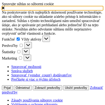
Spravujte súhlas so súbormi cookie
Na poskytovanie tých najlepších skúseností používame technológie,
ako sú súbory cookie na ukladanie a/alebo prístup k informáciám o
zariadení. Súhlas s týmito technológiami nám umožní spracovávať
údaje, ako je správanie pri prehliadaní alebo jedinečné ID na tejto
stránke. Nesúhlas alebo odvolanie súhlasu môže nepriaznivo
ovplyvniť určité vlastnosti a funkcie.
Funkčné
Funkčné
Vždy aktívny
Predvoľby
Predvoľby
Štatistiky
Štatistiky
Marketing
Marketing
Spravovať možnosti
Správa služieb
Spravovať {vendor_count} dodávateľov
Prečítajte si viac o týchto účeloch
Zobraziť
Prijať
Odmietnuť
Zobraziť predvoľby
Uložiť predvoľby
predvoľby
Zásady používania súborov cookie
Vyhlásenie o ochrane súkromia