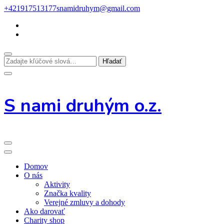
Preskoč
+421917513177
snamidruhym@gmail.com
na
obsah
Hľadáte
niečo?
S nami druhým o.z.
Domov
O nás
Aktivity
Značka kvality
Verejné zmluvy a dohody
Ako darovať
Charity shop