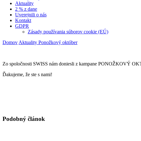
Aktuality
2 % z dane
Uverejnili o nás
Kontakt
GDPR
Zásady používania súborov cookie (EÚ)
Domov
Aktuality
Ponožkový október
Zo spoločnosti SWISS nám doniesli z kampane PONOŽKOVÝ OKT
Ďakujeme, že ste s nami!
Navigácia
v
článku
Podobný článok