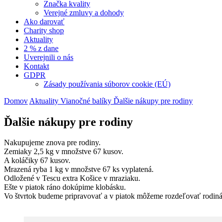
Značka kvality
Verejné zmluvy a dohody
Ako darovať
Charity shop
Aktuality
2 % z dane
Uverejnili o nás
Kontakt
GDPR
Zásady používania súborov cookie (EÚ)
Domov
Aktuality
Vianočné balíky
Ďalšie nákupy pre rodiny
Ďalšie nákupy pre rodiny
Nakupujeme znova pre rodiny.
Zemiaky 2,5 kg v množstve 67 kusov.
A koláčiky 67 kusov.
Mrazená ryba 1 kg v množstve 67 ks vyplatená.
Odložené v Tescu extra Košice v mraziaku.
Ešte v piatok ráno dokúpime klobásku.
Vo štvrtok budeme pripravovať a v piatok môžeme rozdeľovať rodi