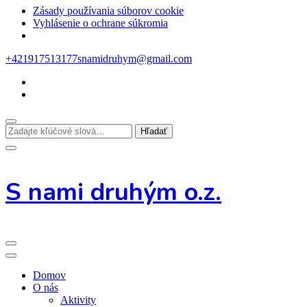
Zásady používania súborov cookie
Vyhlásenie o ochrane súkromia
Preskoč
+421917513177
snamidruhym@gmail.com
na
obsah
Hľadáte
niečo?
S nami druhým o.z.
Domov
O nás
Aktivity