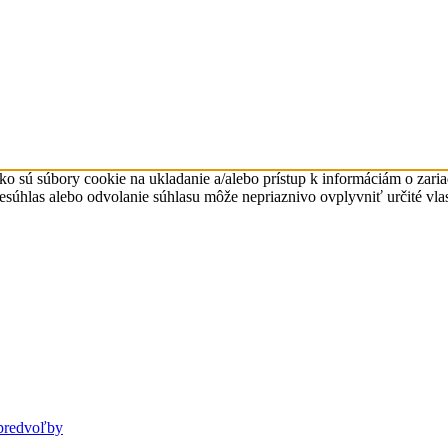
ko sú súbory cookie na ukladanie a/alebo prístup k informáciám o zari
Nesúhlas alebo odvolanie súhlasu môže nepriaznivo ovplyvniť určité vlas
predvoľby