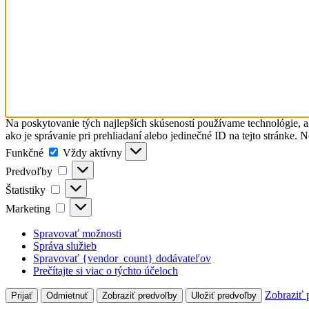
Na poskytovanie tých najlepších skúseností používame technológie, a
ako je správanie pri prehliadaní alebo jedinečné ID na tejto stránke. 
Funkčné
Funkčné
Vždy aktívny
Predvoľby
Predvoľby
Štatistiky
Štatistiky
Marketing
Marketing
Spravovať možnosti
Správa služieb
Spravovať {vendor_count} dodávateľov
Prečítajte si viac o týchto účeloch
Zobraziť 
Prijať
Odmietnuť
Zobraziť predvoľby
Uložiť predvoľby